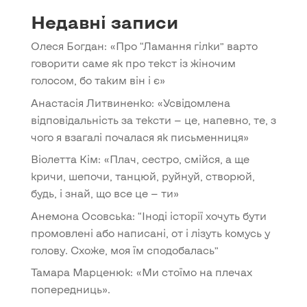
Недавні записи
Олеся Богдан: «Про “Ламання гілки” варто
говорити саме як про текст із жіночим
голосом, бо таким він і є»
Анастасія Литвиненко: «Усвідомлена
відповідальність за тексти — це, напевно, те, з
чого я взагалі почалася як письменниця»
Віолетта Кім: «Плач, сестро, смійся, а ще
кричи, шепочи, танцюй, руйнуй, створюй,
будь, і знай, що все це — ти»
Анемона Осовська: “Іноді історії хочуть бути
промовлені або написані, от і лізуть комусь у
голову. Схоже, моя їм сподобалась”
Тамара Марценюк: «Ми стоїмо на плечах
попередниць».