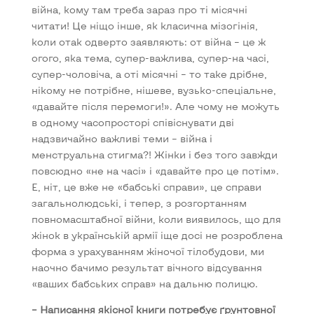
війна, кому там треба зараз про ті місячні
читати! Це ніщо інше, як класична мізогінія,
коли отак одверто заявляють: от війна – це ж
огого, яка тема, супер-важлива, супер-на часі,
супер-чоловіча, а оті місячні – то таке дрібне,
нікому не потрібне, нішеве, вузько-спеціальне,
«давайте після перемоги!». Але чому не можуть
в одному часопросторі співіснувати дві
надзвичайно важливі теми – війна і
менструальна стигма?! Жінки і без того завжди
повсюдно «не на часі» і «давайте про це потім».
Е, ніт, це вже не «бабські справи», це справи
загальнолюдські, і тепер, з розгортанням
повномасштабної війни, коли виявилось, що для
жінок в українській армії іще досі не розроблена
форма з урахуванням жіночої тілобудови, ми
наочно бачимо результат вічного відсування
«ваших бабських справ» на дальню полицю.
– Написання якісної книги потребує ґрунтовної