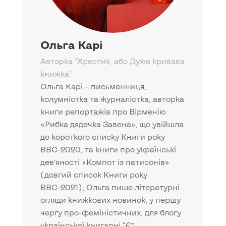
Ольга Карі
Авторка "Хрестик, або Дуже кривава
книжка"
Ольга Карі – письменниця,
колумністка та журналістка, авторка
книги репортажів про Вірменію
«Рибка дядечка Завена», що увійшла
до короткого списку Книги року
ВВС-2020, та книги про українські
дев’яності «Компот із патисонів»
(довгий список Книги року
ВВС-2021), Ольга пише літературні
огляди книжкових новинок, у першу
чергу про-феміністичних, для блогу
української книгарні “Є”.