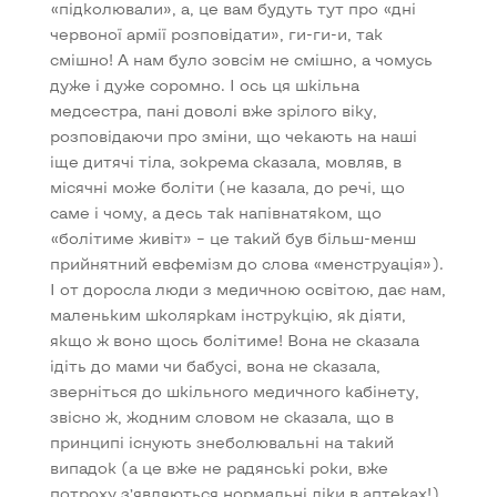
«підколювали», а, це вам будуть тут про «дні
червоної армії розповідати», ги-ги-и, так
смішно! А нам було зовсім не смішно, а чомусь
дуже і дуже соромно. І ось ця шкільна
медсестра, пані доволі вже зрілого віку,
розповідаючи про зміни, що чекають на наші
іще дитячі тіла, зокрема сказала, мовляв, в
місячні може боліти (не казала, до речі, що
саме і чому, а десь так напівнатяком, що
«болітиме живіт» – це такий був більш-менш
прийнятний евфемізм до слова «менструація»).
І от доросла люди з медичною освітою, дає нам,
маленьким школяркам інструкцію, як діяти,
якщо ж воно щось болітиме! Вона не сказала
ідіть до мами чи бабусі, вона не сказала,
зверніться до шкільного медичного кабінету,
звісно ж, жодним словом не сказала, що в
принципі існують знеболювальні на такий
випадок (а це вже не радянські роки, вже
потроху з’являються нормальні ліки в аптеках!).