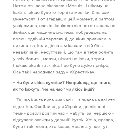
Натомість вона сказала: «Мовчіть і нікому не
кажіть, якщо будете терпіти мовчки, біль сам
минеться». І от згадавши цей момент, я раптом
усвідомила, наскільки жорстоко потопталась по
жінках оця медична система, побудована на
болю і одвічній терплячці, до яких привчали із
дитинства, коли дівчатам казали: твій біль
неважливий, несуттєвий, що там в тебе болить,
у всіх болить, мовчи, нічого не кажи, терпи.
Інакше яка ж ти жінка. І це було дуже прикро.
Ось так і народився задум «Хрестика».
– Чи були якісь сумніви? Наприклад, що книга,
як то кажуть, “не на часі” чи якісь інші?
– Те, що книга була «на часі» – я знала на всі сто
відсотків. Особливо для України, де «жіночі
теми» доволі довгий час – мабуть, за інерцією –
відсували завжди у дальній куток. Хоча, правда,
були і такі люди, хто казав, мовляв, у нас тут