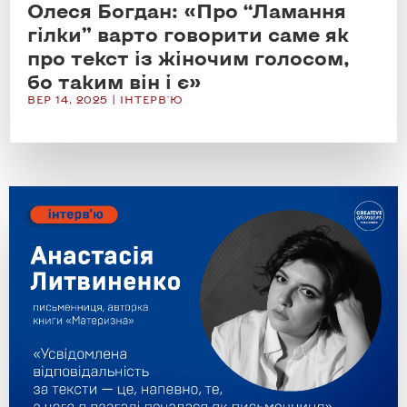
Олеся Богдан: «Про “Ламання
гілки” варто говорити саме як
про текст із жіночим голосом,
бо таким він і є»
ВЕР 14, 2025
|
ІНТЕРВ'Ю