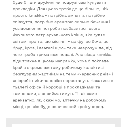
буде бігати дружині чи подрузі сам купувати
прокладки. Для цього треба дещо більше, ніж
просто книжка – потрібна емпатія, потрібне
співчуття, потрібне зрештою сильне бажання і
усвідомлення потреби позбавитися цього
жахливого патріархального кліше, яке гуляє
світом, про те, що місячні – це фу, це бе-е, це
бруд, кров, і взагалі щось таке незрозуміле, від
чого треба триматися подалі. Але якщо книжка
підштовхне в цьому напрямку, хоча б покладе
край в окремо взятому робочому колективі
безглуздим жартикам на тему «червоних днів» і
співробітники-чоловіки перестануть жахатися в
туалеті офісній коробці з прокладками та
тампонами, а сприйматимуть її так само
адекватно, як, скажімо, аптечку на робочому
місці, це вже буде величезний крок уперед.