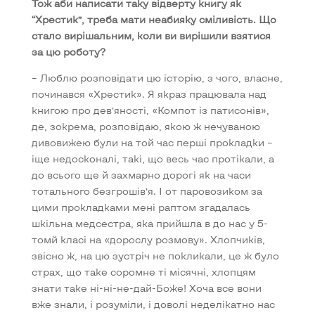
Тож аби написати таку відверту книгу як
“Хрестик”, треба мати неабияку сміливість. Що
стало вирішальним, коли ви вирішили взятися
за цю роботу?
– Люблю розповідати цю історію, з чого, власне,
починався «Хрестик». Я якраз працювала над
книгою про дев’яності, «Компот із патисонів»,
де, зокрема, розповідаю, якою ж нечуваною
дивовижею були на той час перші прокладки –
іще недосконалі, такі, що весь час протікали, а
до всього ще й захмарно дорогі як на часи
тотального безгрошів’я. І от паровозиком за
цими прокладками мені раптом згадалась
шкільна медсестра, яка прийшла в до нас у 5-
томй класі на «дорослу розмову». Хлопчиків,
звісно ж, на цю зустріч не покликали, це ж було
страх, що таке соромне ті місячні, хлопцям
знати таке ні-ні-не-дай-Боже! Хоча все вони
вже знали, і розуміли, і доволі неделікатно нас