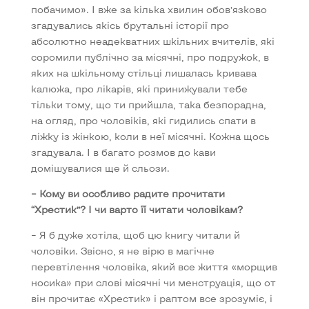
побачимо». І вже за кілька хвилин обов’язково
згадувались якісь брутальні історії про
абсолютно неадекватних шкільних вчителів, які
соромили публічно за місячні, про подружок, в
яких на шкільному стільці лишалась кривава
калюжа, про лікарів, які принижували тебе
тільки тому, що ти прийшла, така безпорадна,
на огляд, про чоловіків, які гидились спати в
ліжку із жінкою, коли в неї місячні. Кожна щось
згадувала. І в багато розмов до кави
домішувалися ще й сльози.
– Кому ви особливо радите прочитати
“Хрестик”? І чи варто її читати чоловікам?
– Я б дуже хотіла, щоб цю книгу читали й
чоловіки. Звісно, я не вірю в магічне
перевтілення чоловіка, який все життя «морщив
носика» при слові місячні чи менструація, що от
він прочитає «Хрестик» і раптом все зрозуміє, і