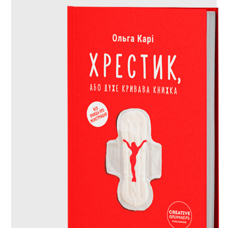
кривава
книжка"
кількість