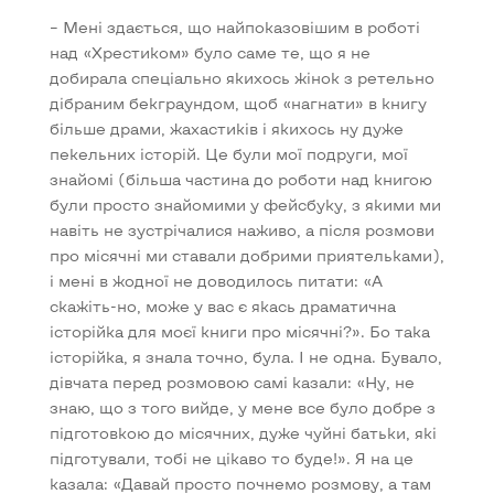
– Мені здається, що найпоказовішим в роботі
над «Хрестиком» було саме те, що я не
добирала спеціально якихось жінок з ретельно
дібраним бекграундом, щоб «нагнати» в книгу
більше драми, жахастиків і якихось ну дуже
пекельних історій. Це були мої подруги, мої
знайомі (більша частина до роботи над книгою
були просто знайомими у фейсбуку, з якими ми
навіть не зустрічалися наживо, а після розмови
про місячні ми ставали добрими приятельками),
і мені в жодної не доводилось питати: «А
скажіть-но, може у вас є якась драматична
історійка для моєї книги про місячні?». Бо така
історійка, я знала точно, була. І не одна. Бувало,
дівчата перед розмовою самі казали: «Ну, не
знаю, що з того вийде, у мене все було добре з
підготовкою до місячних, дуже чуйні батьки, які
підготували, тобі не цікаво то буде!». Я на це
казала: «Давай просто почнемо розмову, а там