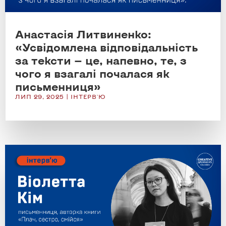
Анастасія Литвиненко:
«Усвідомлена відповідальність
за тексти — це, напевно, те, з
чого я взагалі почалася як
письменниця»
ЛИП 29, 2025
|
ІНТЕРВ'Ю