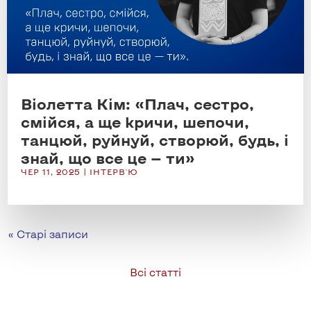
Віолетта Кім: «Плач, сестро,
смійся, а ще кричи, шепочи,
танцюй, руйнуй, створюй, будь, і
знай, що все це — ти»
ЧЕР 11, 2025
|
ІНТЕРВ'Ю
« Старі записи
Всі статті