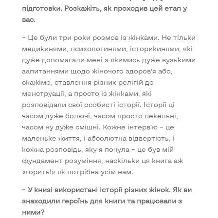
підготовки. Розкажіть, як проходив цей етап у
вас.
– Це були три роки розмов із жінками. Не тільки
медикинями, психологинями, історикинями, які
дуже допомагали мені з якимись дуже вузькими
запитаннями щодо жіночого здоров’я або,
скажімо, ставлення різних релігій до
менструації, а просто із жінками, які
розповідали свої особисті історії. Історії ці
часом дуже болючі, часом просто пекельні,
часом ну дуже смішні. Кожне інтерв’ю – це
маленьке життя, і абсолютна відвертість, і
кожна розповідь, яку я почула – це був мій
фундамент розуміння, наскільки ця книга аж
«горить!» як потрібна усім нам.
– У книзі використані історії різних жінок. Як ви
знаходили героїнь для книги та працювали з
ними?