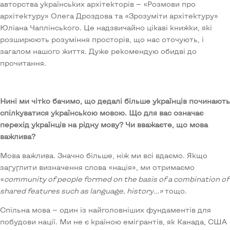
авторства українських архітекторів — «Розмови про
архітектуру» Олега Дроздова та «Зрозуміти архітектуру»
Юліана Чаплінського. Це надзвичайно цікаві книжки, які
розширюють розуміння просторів, що нас оточують, і
загалом нашого життя. Дуже рекомендую обидві до
прочитання.
Нині ми чітко бачимо, що дедалі більше українців починають
спілкуватися українською мовою. Щ
о
для вас означає
перехід українців на рідну мову? Чи вважаєте, що мова
важлива?
Мова важлива. Значно більше, ніж ми всі вдаємо. Якщо
заґуґлити визначення слова «нація», ми отримаємо
«
community of people formed on the basis of a combination of
shared features such as language, history…»
тощо.
Спільна мова — один із найголовніших фундаментів для
побудови нації. Ми не є країною емігрантів, як Канада, США