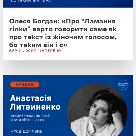
Олеся Богдан: «Про “Ламання
гілки” варто говорити саме як
про текст із жіночим голосом,
бо таким він і є»
ВЕР 14, 2025
|
ІНТЕРВ'Ю