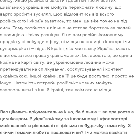
сенсу. Якщо російські ракети і десятки тисяч вбитих
цивільних українців не можуть переконати людину, що
варто зробити зусилля, щоб відмовитись від всього
російського і українізуватись, то мені це вже точно не під
силу. Тому особисто я більше не готова боротись за людей
з позицією «какая разніца». Я не дам російськомовному
продукту ні секунди ефіру, ні місця на полиці в книгарні чи
супермаркеті — ніде. В країні, яка має назву Україна, мають
відстоюватися права україномовних. Бо, зрештою, це єдина
країна на карті світу, де україномовна людина може
претендувати на спілкування, обслуговування і контент
українською. Іншої країни, де їй це буде доступно, просто не
існує. Натомість потреби російськомовних можуть
задовольнити і в іншій країні, там всім стане місця.
Вас цікавить документальне кіно, ба більше
—
ви працюєте з
цим жанром. В українському та іноземному інфопросторі
можна знайти різноманітні фільми на будь-яку тематику. З
якими темами любите працювати ви? І чи можна вважати