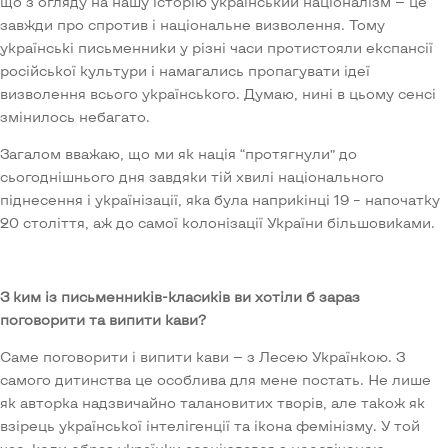
що з огляду на нашу історію український націоналізм — це
завжди про спротив і національне визволення. Тому
українські письменники у різні часи протистояли експансії
російської культури і намагались пропагувати ідеї
визволення всього українського. Думаю, нині в цьому сенсі
змінилось небагато.
Загалом вважаю, що ми як нація “протягнули” до
сьогоднішнього дня завдяки тій хвилі національного
піднесення і українізації, яка була наприкінці 19 – напочатку
20 століття, аж до самої колонізації України більшовиками.
З ким із письменників-класиків ви хотіли б зараз
поговорити та випити кави?
Саме поговорити і випити кави — з Лесею Українкою. З
самого дитинства це особлива для мене постать. Не лише
як авторка надзвичайно талановитих творів, але також як
взірець української інтелігенції та ікона фемінізму. У той