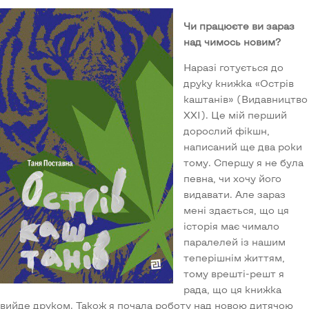
Чи працюєте ви зараз
над чимось новим?
Наразі готується до
друку книжка «Острів
каштанів» (Видавництво
ХХІ). Це мій перший
дорослий фікшн,
написаний ще два роки
тому. Спершу я не була
певна, чи хочу його
видавати. Але зараз
мені здається, що ця
історія має чимало
паралелей із нашим
теперішнім життям,
тому врешті-решт я
рада, що ця книжка
вийде друком. Також я почала роботу над новою дитячою