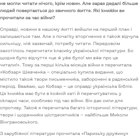
не могли читати нічого, крім новин. Але зараз дедалі більше
людей повертається до звичного життя. Які книжки ви
прочитали за час війни?
Справді, новини в нашому житті вийшли на перший план і
залишаються там. Але з початку вторгнення я також відчула
сильнішу, ніж зазвичай, потребу читати. Передовсім
захотілось перечитати класику української літератури. Бо
щодня було відчуття «це ж уже було! ми вже про це
читали!». Тому за перші кілька місяців війни я перечитала
«Кобзар» Шевченка — спеціально купила видання, що
містило також твори письменника, заборонені в радянський
період. Вважаю, що Кобзар — це справді українська Біблія.
Ця книжка має бути в кожній хаті й перечитуватись у
складні часи, особливо під час війни. Він дає сили для
спротиву. Також я перечитала багато історичної літератури,
твори і щоденники шістдесятників — найбільше Миколи
Вінграновського.
З зарубіжної літератури прочитала «Паризьку дружину»