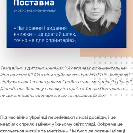
Тема війни в дитячих книжках? Як впливає документальне
кіно на людей? Які зміни здійснюють книжки? Що насправді
відбувається “за лаштунками” роботи письменників? Цікаво?
Дізнайтесь більше у нашому інтерв’ю з Танею Поставною,
письменницею, сценаристкою та продюсеркою.
Під час війни українці переживають нові досвіди, і це
неабияк сприяє змінам у їхньому світогляді. Зокрема це
стосується митців та мисткинь. Чи було за останні місяці