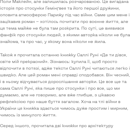
Поли Маклейн, але залишилась розчарованою. Це вигадана
історія про стосунки Гемінґвея та його першої дружини,
оповита атмосферою Парижу під час війни. Саме цим мене і
зацікавив роман — хотілось почитати про воєнне життя, але
ця тема майже не була там розкрита. По суті, це виявився
фанфік про стосунки людей, з якими авторка ніколи не була
знайома, та про час, у якому вона ніколи не жила.
Також я прочитала останню книжку Саллі Руні «Де ти дівся,
світе мій прекрасний». Зізнаюсь: купила її, щоб просто
відпочити в потязі, адже тексти Саллі Руні читаються легко і
швидко. Але цей роман мені справді сподобався. Він чесний,
і в ньому відчувається дорослішання авторки. Це все ще та
сама Саллі Руні, яка пише про стосунки і про все, що ми
думаємо, але не говоримо, але вже глибше, з цікавою
рефлексією про наше буття загалом. Хоча на тлі війни в
України ця книжка здається чимось дуже простим і мирним,
чимось із минулого життя.
Серед іншого, прочитала дві книжки про архітектуру