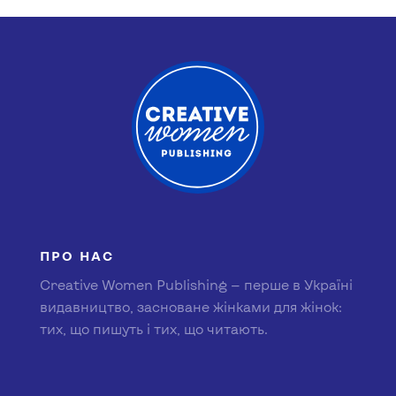
ПРО НАС
Creative Women Publishing — перше в Україні
видавництво, засноване жінками для жінок:
тих, що пишуть і тих, що читають.