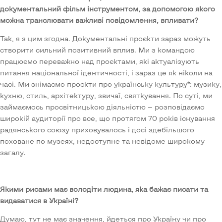
документальний фільм інструментом, за допомогою якого
можна транслювати важливі повідомлення, впливати?
Так, я з цим згодна. Документальні проєкти зараз можуть
створити сильний позитивний вплив. Ми з командою
працюємо переважно над проєктами, які актуалізують
питання національної ідентичності, і зараз це як ніколи на
часі. Ми знімаємо проєкти про українську культуру*: музику,
кухню, стиль, архітектуру, звичаї, святкування. По суті, ми
займаємось просвітницькою діяльністю — розповідаємо
широкій аудиторії про все, що протягом 70 років існування
радянського союзу приховувалось і досі здебільшого
поховане по музеях, недоступне та невідоме широкому
загалу.
Якими рисами має володіти людина, яка бажає писати та
видаватися в Україні?
Думаю, тут не має значення, йдеться про Україну чи про