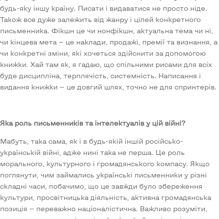
будь-яку іншу країну. Писати і видаватися не просто ніде.
Також все дуже залежить від жанру і цілей конкретного
письменника. Фікшн це чи нонфікшн, актуальна тема чи ні,
чи кінцева мета — це наклади, продажі, премії та визнання, а
чи конкретні зміни, які хочеться здійснити за допомогою
книжки. Хай там як, я гадаю, що спільними рисами для всіх
буде дисципліна, терплячість, системність. Написання і
видання книжки — це довгий шлях, точно не для спринтерів.
Яка роль письменників та інтелектуалів у цій війні?
Мабуть, така сама, як і в будь-якій іншій російсько-
українській війні, адже нині така не перша. Це роль
морального, культурного і громадянського компасу. Якщо
поглянути, чим займались українські письменники у різні
складні часи, побачимо, що це завжди було збереження
культури, просвітницька діяльність, активна громадянська
позиція — переважно націоналістична. Важливо розуміти,