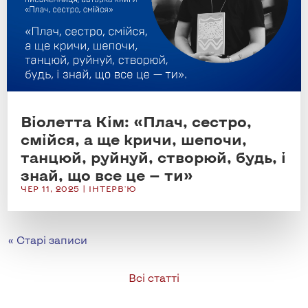
Віолетта Кім: «Плач, сестро,
смійся, а ще кричи, шепочи,
танцюй, руйнуй, створюй, будь, і
знай, що все це — ти»
ЧЕР 11, 2025
|
ІНТЕРВ'Ю
« Старі записи
Всі статті