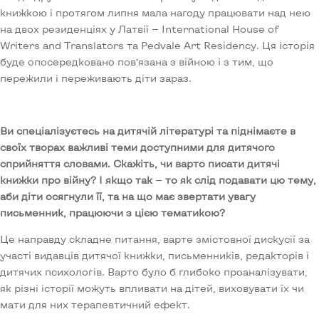
книжкою і протягом липня мала нагоду працювати над нею
на двох резиденціях у Латвії — International House of
Writers and Translators та Pedvale Art Residency. Ця історія
буде опосередковано пов’язана з війною і з тим, що
пережили і переживають діти зараз.
Ви спеціалізуєтесь на дитячій літературі та піднімаєте в
своїх творах важливі теми доступними для дитячого
сприйняття словами. Скажіть, чи варто писати дитячі
книжки про війну? І якщо так
—
то як слід подавати цю тему,
аби діти осягнули її, та на що має звертати увагу
письменник, працюючи з цією тематикою?
Це направду складне питання, варте змістовної дискусії за
участі видавців дитячої книжки, письменників, редакторів і
дитячих психологів. Варто було б глибоко проаналізувати,
як різні історії можуть впливати на дітей, виховувати їх чи
мати для них терапевтичний ефект.