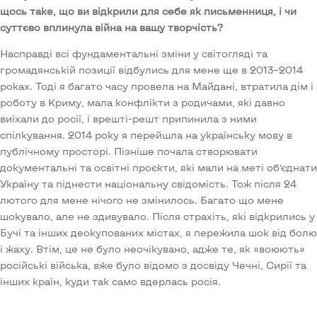
щось таке, що ви відкрили для себе як письменниця, і чи
суттєво вплинула війна на вашу творчість?
Насправді всі фундаментальні зміни у світогляді та
громадянській позиції відбулись для мене ще в 2013–2014
роках. Тоді я багато часу провела на Майдані, втратила дім і
роботу в Криму, мала конфлікти з родичами, які давно
виїхали до росії, і врешті-решт припинила з ними
спілкування. 2014 року я перейшла на українську мову в
публічному просторі. Пізніше почала створювати
документальні та освітні проєкти, які мали на меті об’єднати
Україну та піднести національну свідомість. Тож після 24
лютого для мене нічого не змінилось. Багато що мене
шокувало, але не здивувало. Після страхіть, які відкрились у
Бучі та інших деокупованих містах, я пережила шок від болю
і жаху. Втім, це не було неочікувано, адже те, як «воюють»
російські війська, вже було відомо з досвіду Чечні, Сирії та
інших країн, куди так само вдерлась росія.