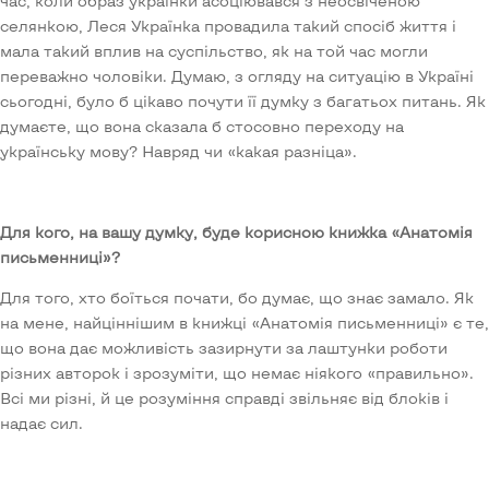
час, коли образ українки асоціювався з неосвіченою
селянкою, Леся Українка провадила такий спосіб життя і
мала такий вплив на суспільство, як на той час могли
переважно чоловіки. Думаю, з огляду на ситуацію в Україні
сьогодні, було б цікаво почути її думку з багатьох питань. Як
думаєте, що вона сказала б стосовно переходу на
українську мову? Навряд чи «какая разніца».
Для кого, на вашу думку, буде корисною книжка «Анатомія
письменниці»?
Для того, хто боїться почати, бо думає, що знає замало. Як
на мене, найціннішим в книжці «Анатомія письменниці» є те,
що вона дає можливість зазирнути за лаштунки роботи
різних авторок і зрозуміти, що немає ніякого «правильно».
Всі ми різні, й це розуміння справді звільняє від блоків і
надає сил.