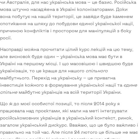
чи Австралія, для нас українська мова — це базис. Російська
мова штучно насаджена в Україні колонізаторами. Доки
вона побутує на нашій території, це завжди буде каменем
спотикання на шляху до побудови єдиної української нації,
причиною конфліктів і простором для маніпуляцій з боку
росії.
Насправді можна прочитати цілий курс лекцій на цю тему,
але висновок буде один — українська мова має бути в
Україні на першому місці. І що масовішою і швидшою буде
українізація, то це краще для нашого
спільного
майбутнього. Перехід на українську — це приватна
інвестиція кожного в формування української нації та
єдине
спільне
майбутнє українців на всій території України.
Що ж до моєї особистої позиції, то після 2014 року я
працювала над проєктами, які мали на меті інтегрувати
російськомовних українців в український контекст, ринок,
загалом український дискурс. Вважаю, що це було важливо і
правильно на той час. Але після 24 лютого це більше не має