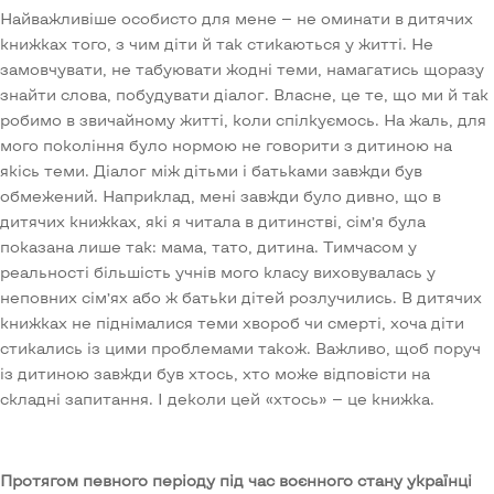
Найважливіше особисто для мене — не оминати в дитячих
книжках того, з чим діти й так стикаються у житті. Не
замовчувати, не табуювати жодні теми, намагатись щоразу
знайти слова, побудувати діалог. Власне, це те, що ми й так
робимо в звичайному житті, коли спілкуємось. На жаль, для
мого покоління було нормою не говорити з дитиною на
якісь теми. Діалог між дітьми і батьками завжди був
обмежений. Наприклад, мені завжди було дивно, що в
дитячих книжках, які я читала в дитинстві, сім’я була
показана лише так: мама, тато, дитина. Тимчасом у
реальності більшість учнів мого класу виховувалась у
неповних сім’ях або ж батьки дітей розлучились. В дитячих
книжках не піднімалися теми хвороб чи смерті, хоча діти
стикались із цими проблемами також. Важливо, щоб поруч
із дитиною завжди був хтось, хто може відповісти на
складні запитання. І деколи цей «хтось» — це книжка.
Протягом певного періоду під час воєнного стану українці