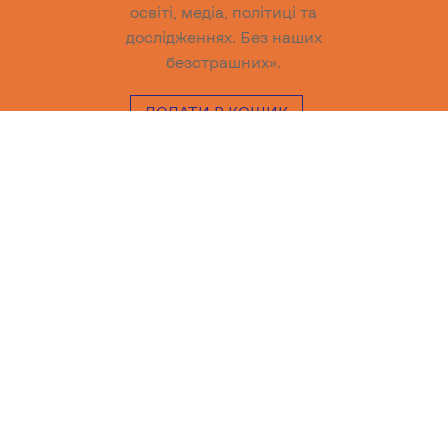
освіті, медіа, політиці та
дослідженнях. Без наших
безстрашних».
ДОДАТИ В КОШИК