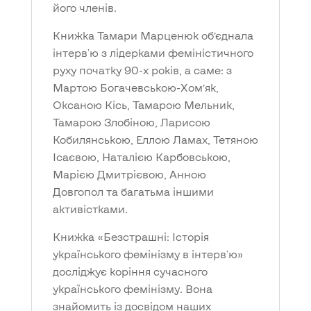
його членів.
Книжка Тамари Марценюк об’єднала
інтерв'ю з лідерками феміністичного
руху початку 90-х років, а саме: з
Мартою Богачевською-Хом’як,
Оксаною Кісь, Тамарою Мельник,
Тамарою Злобіною, Ларисою
Кобилянською, Еллою Ламах, Тетяною
Ісаєвою, Наталією Карбовською,
Марією Дмитрієвою, Анною
Довгопол та багатьма іншими
активістками.
Книжка «Безстрашні: Історія
українського фемінізму в інтерв'ю»
досліджує коріння сучасного
українського фемінізму. Вона
знайомить із досвідом наших