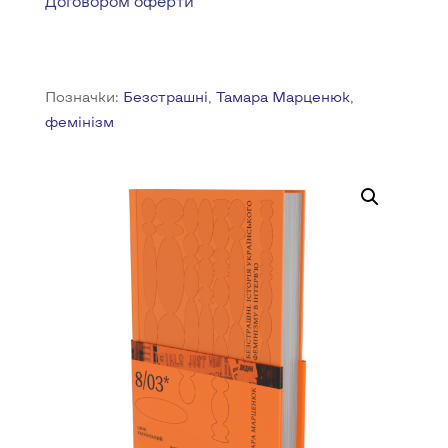
Договором оферти
Позначки:
Безстрашні
,
Тамара Марценюк
,
фемінізм