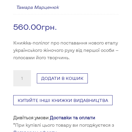
Тамара Марценюк
560.00
грн.
Книжка-полілог про поставання нового етапу
українського жіночого руху від першої особи —
голосами його творчинь.
Книга
ДОДАТИ В КОШИК
"Безстрашні.
Історія
українського
КУПУЙТЕ ІНШІ КНИЖКИ ВИДАВНИЦТВА
фемінізму
в
Дивіться умови
Доставки та оплати
інтерв’ю"
*При купівлі цього товару ви погоджуєтеся з
кількість